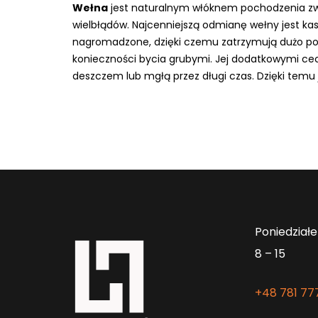
Wełna
jest naturalnym włóknem pochodzenia zwier
wielbłądów. Najcenniejszą odmianę wełny jest kasz
nagromadzone, dzięki czemu zatrzymują dużo powi
konieczności bycia grubymi. Jej dodatkowymi cec
deszczem lub mgłą przez długi czas. Dzięki te
Poniedziałe
8 – 15
+48 781 77