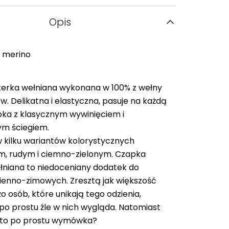
Opis
 merino
erka wełniana wykonana w 100% z wełny
. Delikatna i elastyczna, pasuje na każdą
pka z klasycznym wywinięciem i
m ściegiem.
 kilku wariantów kolorystycznych
, rudym i ciemno-zielonym. Czapka
łniana to niedoceniany dodatek do
jesienno-zimowych. Zresztą jak większość
o osób, które unikają tego odzienia,
e po prostu źle w nich wygląda. Natomiast
t to po prostu wymówka?