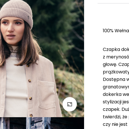
100% Wełna
Czapka dok
z merynosów
głowę. Cza
prążkowaty
Dostępna w
granatowym
dokerka we
stylizacji 
czapek. Duż
twierdzi, ż
czy nie jes