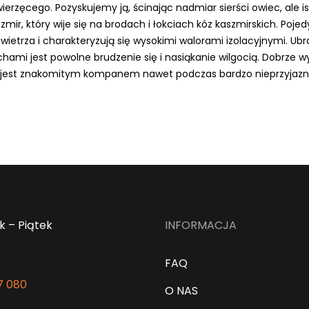
zęcego. Pozyskujemy ją, ścinając nadmiar sierści owiec, ale is
mir, który wije się na brodach i łokciach kóz kaszmirskich. Poje
etrza i charakteryzują się wysokimi walorami izolacyjnymi. Ubr
hami jest powolne brudzenie się i nasiąkanie wilgocią. Dobrze 
mu jest znakomitym kompanem nawet podczas bardzo nieprzyjazn
k – Piątek
INFORMACJA
FAQ
7 080
O NAS