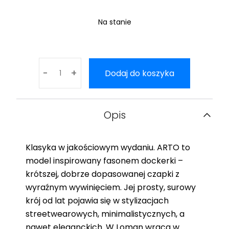
Na stanie
ilość
-
-
+
+
Dodaj do koszyka
Arto
Opis
Klasyka w jakościowym wydaniu. ARTO to
model inspirowany fasonem dockerki –
krótszej, dobrze dopasowanej czapki z
wyraźnym wywinięciem. Jej prosty, surowy
krój od lat pojawia się w stylizacjach
streetwearowych, minimalistycznych, a
nawet eleganckich. W Loman wraca w